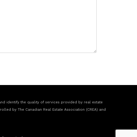
 identify the quality of services provided by real estate
rolled by The Canadian Real Estate Association (CREA) and